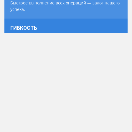
Быстрое выполнение всех операций — залог нашего
успеха.
ГИБКОСТЬ
Мы адаптируемся под ваши нужды, предлагая
выгодные условия.
СВЯЖИТЕСЬ С НАМИ
Наша команда всегда готова ответить на ваши вопросы и
предоставить всю необходимую информацию. Вы можете
связаться с нами по телефону, электронной почте или
посетить наш офис в Перми. Мы ценим ваше время и
стараемся отвечать максимально быстро.